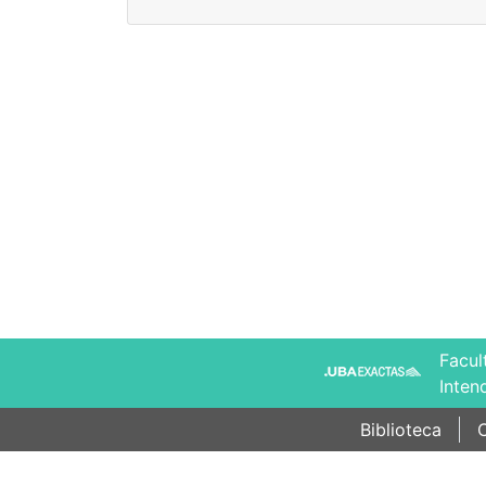
Facul
Inten
Biblioteca
C