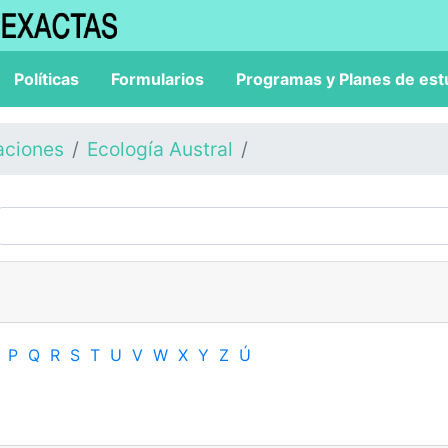
Políticas
Formularios
Programas y Planes de est
aciones
Ecología Austral
P
Q
R
S
T
U
V
W
X
Y
Z
Ú