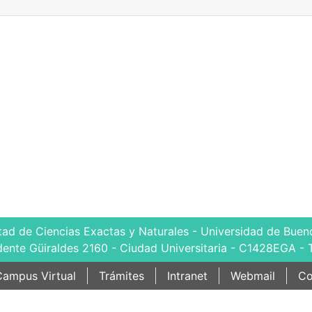
tad de Ciencias Exactas y Naturales - Universidad de Bueno
dente Güiraldes 2160 - Ciudad Universitaria - C1428EGA - 
ampus Virtual
Trámites
Intranet
Webmail
Co