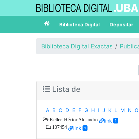
Biblioteca Digital
Depositar
Biblioteca Digital Exactas
Public
Lista de
A
B
C
D
E
F
G
H
I
J
K
L
M
N
O
Keller, Héctor Alejandro
link
1
107454
link
1