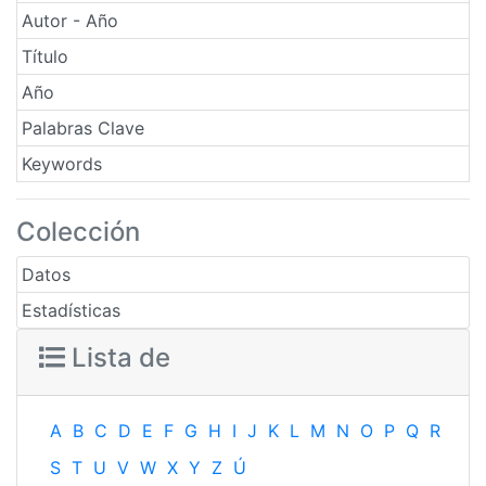
Autor - Año
Título
Año
Palabras Clave
Keywords
Colección
Datos
Estadísticas
Lista de
A
B
C
D
E
F
G
H
I
J
K
L
M
N
O
P
Q
R
S
T
U
V
W
X
Y
Z
Ú