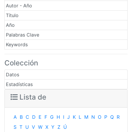
Autor - Año
Título
Año
Palabras Clave
Keywords
Colección
Datos
Estadísticas
Lista de
A
B
C
D
E
F
G
H
I
J
K
L
M
N
O
P
Q
R
S
T
U
V
W
X
Y
Z
Ú