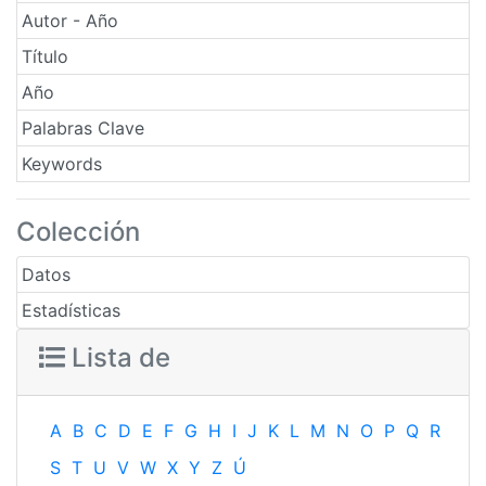
Autor - Año
Título
Año
Palabras Clave
Keywords
Colección
Datos
Estadísticas
Lista de
A
B
C
D
E
F
G
H
I
J
K
L
M
N
O
P
Q
R
S
T
U
V
W
X
Y
Z
Ú