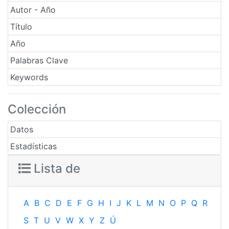
Autor - Año
Título
Año
Palabras Clave
Keywords
Colección
Datos
Estadísticas
Lista de
A
B
C
D
E
F
G
H
I
J
K
L
M
N
O
P
Q
R
S
T
U
V
W
X
Y
Z
Ú