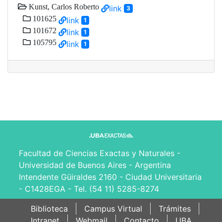
Kunst, Carlos Roberto
link
3
101625
link
1
101672
link
1
105795
link
1
Facultad de Ciencias Exactas y Naturales -
Universidad de Buenos Aires - Argentina
Intendente Güiraldes 2160 - Ciudad Universitaria
- C1428EGA - Tel. (54 11) 5285-8274
Biblioteca
Campus Virtual
Trámites
Intranet
Webmail
Contacto
UBA