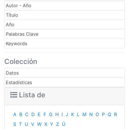
Autor - Año
Título
Año
Palabras Clave
Keywords
Colección
Datos
Estadísticas
Lista de
A
B
C
D
E
F
G
H
I
J
K
L
M
N
O
P
Q
R
S
T
U
V
W
X
Y
Z
Ú