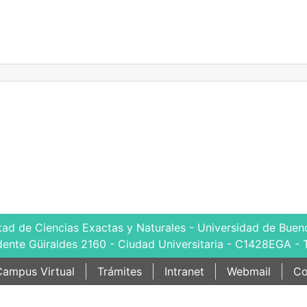
tad de Ciencias Exactas y Naturales - Universidad de Bueno
dente Güiraldes 2160 - Ciudad Universitaria - C1428EGA - 
ampus Virtual
Trámites
Intranet
Webmail
Co