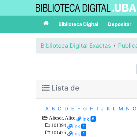
Biblioteca Digital
Depositar
Biblioteca Digital Exactas
Public
Lista de
A
B
C
D
E
F
G
H
I
J
K
L
M
N
O
Altesor, Alice
link
5
101394
link
1
101475
link
1