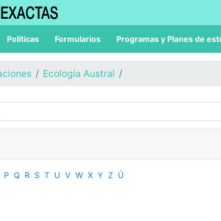
Políticas
Formularios
Programas y Planes de est
aciones
Ecología Austral
P
Q
R
S
T
U
V
W
X
Y
Z
Ú