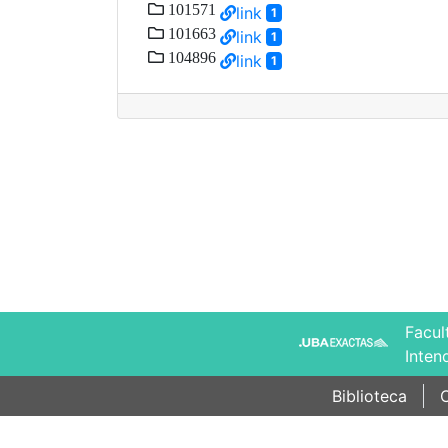
101571
link
1
101663
link
1
104896
link
1
Facul
Inten
Biblioteca
C