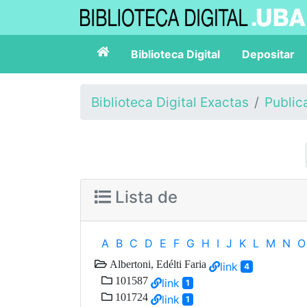
Biblioteca Digital
Depositar
Biblioteca Digital Exactas
Public
Lista de
A
B
C
D
E
F
G
H
I
J
K
L
M
N
O
Albertoni, Edélti Faria
link
4
101587
link
1
101724
link
1