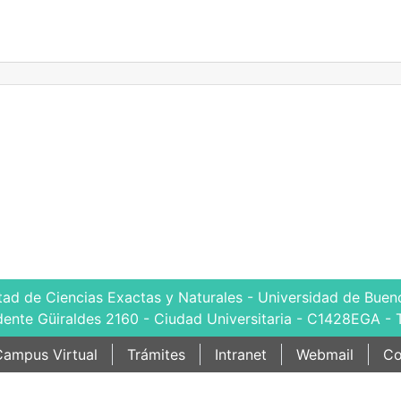
tad de Ciencias Exactas y Naturales - Universidad de Bueno
dente Güiraldes 2160 - Ciudad Universitaria - C1428EGA - 
ampus Virtual
Trámites
Intranet
Webmail
Co