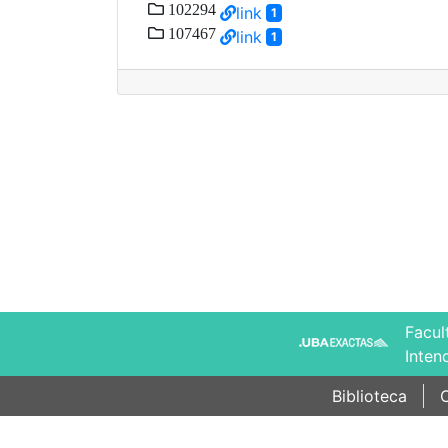
102294
link
1
107467
link
1
Facul
Inten
Biblioteca
C