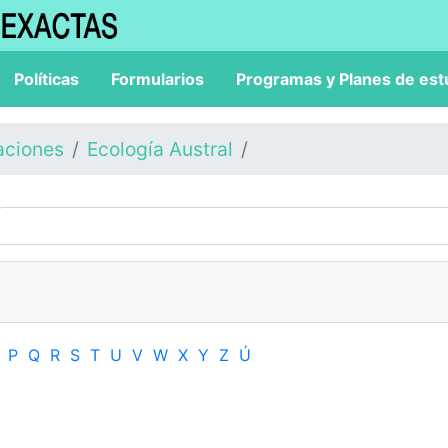
Políticas
Formularios
Programas y Planes de est
aciones
Ecología Austral
P
Q
R
S
T
U
V
W
X
Y
Z
Ú