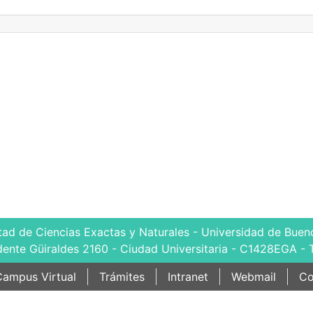
tad de Ciencias Exactas y Naturales - Universidad de Bueno
dente Güiraldes 2160 - Ciudad Universitaria - C1428EGA - 
ampus Virtual
Trámites
Intranet
Webmail
Co