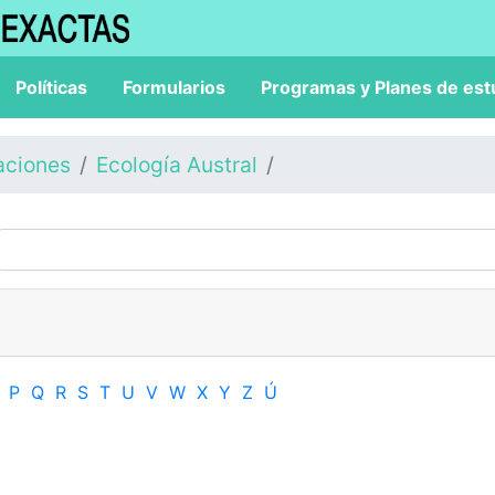
Políticas
Formularios
Programas y Planes de est
aciones
Ecología Austral
P
Q
R
S
T
U
V
W
X
Y
Z
Ú