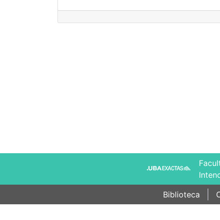
Facul
Inten
Biblioteca
C