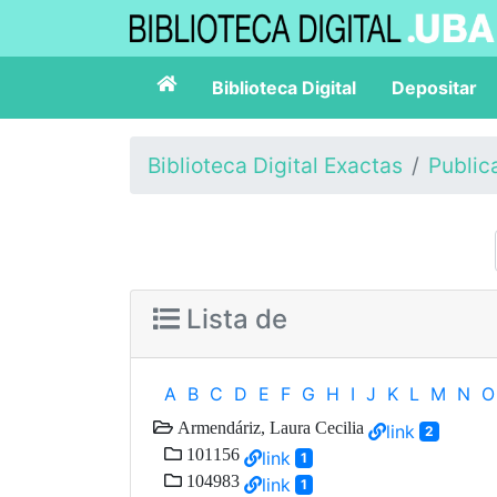
Biblioteca Digital
Depositar
Biblioteca Digital Exactas
Public
Lista de
A
B
C
D
E
F
G
H
I
J
K
L
M
N
O
Armendáriz, Laura Cecilia
link
2
101156
link
1
104983
link
1