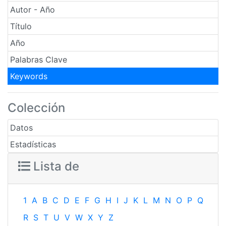
Autor - Año
Título
Año
Palabras Clave
Keywords
Colección
Datos
Estadísticas
Lista de
1
A
B
C
D
E
F
G
H
I
J
K
L
M
N
O
P
Q
R
S
T
U
V
W
X
Y
Z