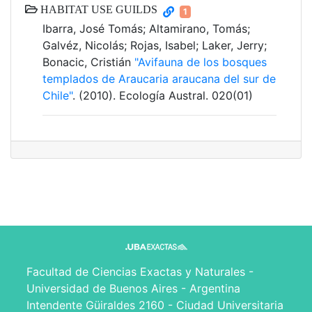
HABITAT USE GUILDS
1
Ibarra, José Tomás; Altamirano, Tomás;
Galvéz, Nicolás; Rojas, Isabel; Laker, Jerry;
Bonacic, Cristián
"Avifauna de los bosques
templados de Araucaria araucana del sur de
Chile"
. (2010). Ecología Austral. 020(01)
Facultad de Ciencias Exactas y Naturales -
Universidad de Buenos Aires - Argentina
Intendente Güiraldes 2160 - Ciudad Universitaria