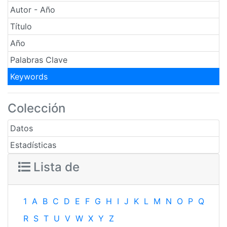
Autor - Año
Título
Año
Palabras Clave
Keywords
Colección
Datos
Estadísticas
Lista de
1
A
B
C
D
E
F
G
H
I
J
K
L
M
N
O
P
Q
R
S
T
U
V
W
X
Y
Z