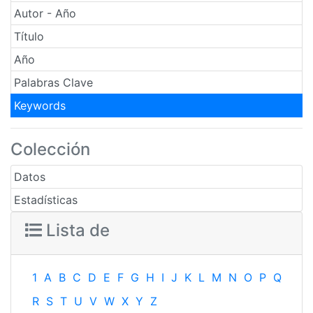
Autor - Año
Título
Año
Palabras Clave
Keywords
Colección
Datos
Estadísticas
Lista de
1
A
B
C
D
E
F
G
H
I
J
K
L
M
N
O
P
Q
R
S
T
U
V
W
X
Y
Z