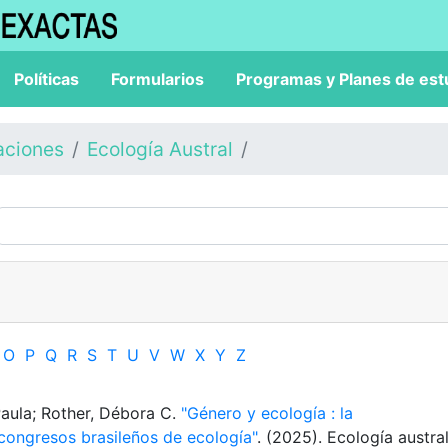
Políticas
Formularios
Programas y Planes de est
aciones
Ecología Austral
O
P
Q
R
S
T
U
V
W
X
Y
Z
 Paula; Rother, Débora C.
"Género y ecología : la
 congresos brasileños de ecología"
. (2025). Ecología austral