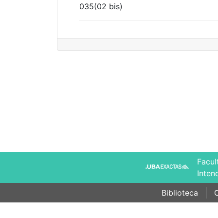
035(02 bis)
Facul
Inten
Biblioteca
C