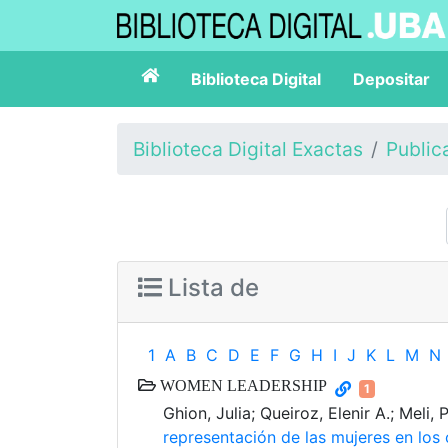
Biblioteca Digital
Depositar
Biblioteca Digital Exactas
Public
Lista de
1
A
B
C
D
E
F
G
H
I
J
K
L
M
N
WOMEN LEADERSHIP
1
Ghion, Julia; Queiroz, Elenir A.; Meli,
representación de las mujeres en los