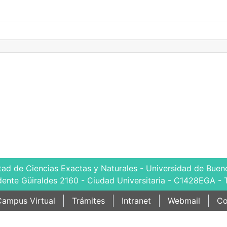
tad de Ciencias Exactas y Naturales - Universidad de Bueno
dente Güiraldes 2160 - Ciudad Universitaria - C1428EGA - 
ampus Virtual
Trámites
Intranet
Webmail
Co