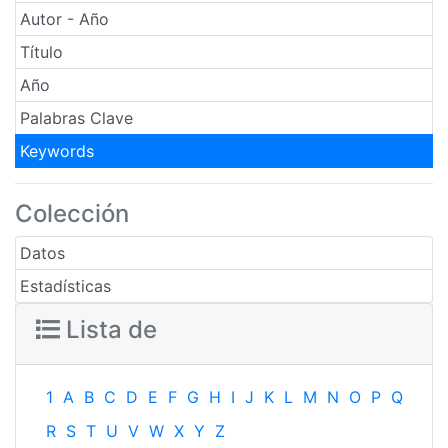
Autor - Año
Título
Año
Palabras Clave
Keywords
Colección
Datos
Estadísticas
Lista de
1
A
B
C
D
E
F
G
H
I
J
K
L
M
N
O
P
Q
R
S
T
U
V
W
X
Y
Z