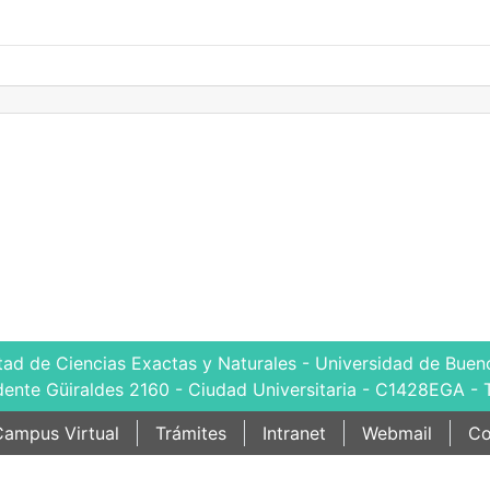
tad de Ciencias Exactas y Naturales - Universidad de Bueno
dente Güiraldes 2160 - Ciudad Universitaria - C1428EGA - 
ampus Virtual
Trámites
Intranet
Webmail
Co