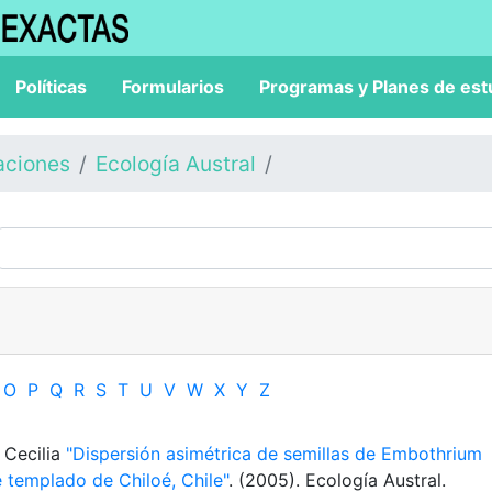
Políticas
Formularios
Programas y Planes de est
aciones
Ecología Austral
O
P
Q
R
S
T
U
V
W
X
Y
Z
 Cecilia
"Dispersión asimétrica de semillas de Embothrium
 templado de Chiloé, Chile"
. (2005). Ecología Austral.