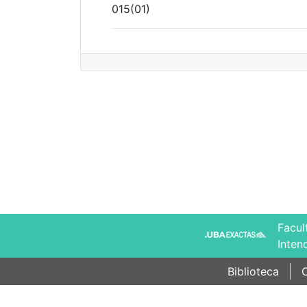
015(01)
Facul
Inten
Biblioteca
C