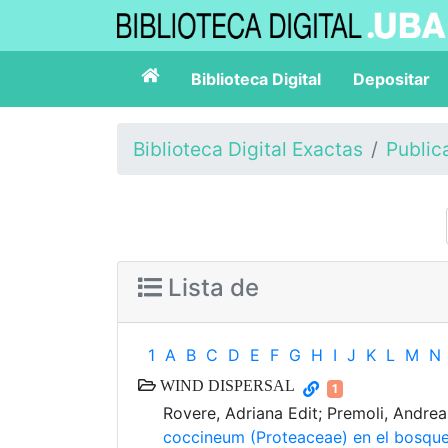
Biblioteca Digital
Depositar
Biblioteca Digital Exactas
Public
Lista de
1
A
B
C
D
E
F
G
H
I
J
K
L
M
N
WIND DISPERSAL
1
Rovere, Adriana Edit; Premoli, Andrea
coccineum (Proteaceae) en el bosque