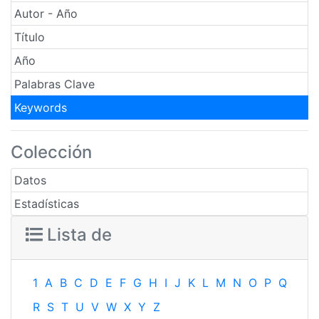
Autor - Año
Título
Año
Palabras Clave
Keywords
Colección
Datos
Estadísticas
Lista de
1
A
B
C
D
E
F
G
H
I
J
K
L
M
N
O
P
Q
R
S
T
U
V
W
X
Y
Z