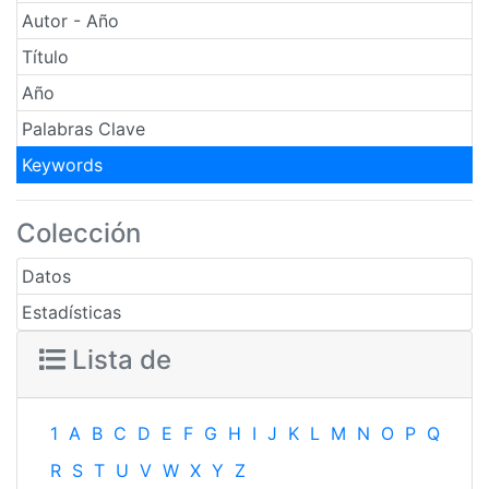
Autor - Año
Título
Año
Palabras Clave
Keywords
Colección
Datos
Estadísticas
Lista de
1
A
B
C
D
E
F
G
H
I
J
K
L
M
N
O
P
Q
R
S
T
U
V
W
X
Y
Z