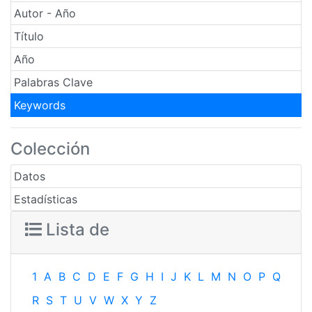
Autor - Año
Título
Año
Palabras Clave
Keywords
Colección
Datos
Estadísticas
Lista de
1
A
B
C
D
E
F
G
H
I
J
K
L
M
N
O
P
Q
R
S
T
U
V
W
X
Y
Z