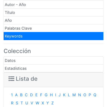
Autor - Año
Título
Año
Palabras Clave
Keywords
Colección
Datos
Estadísticas
Lista de
1
A
B
C
D
E
F
G
H
I
J
K
L
M
N
O
P
Q
R
S
T
U
V
W
X
Y
Z