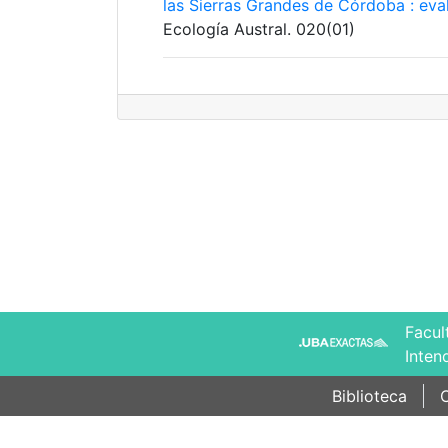
las Sierras Grandes de Córdoba : eva
Ecología Austral. 020(01)
Facul
Inten
Biblioteca
C