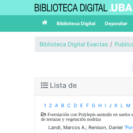
Biblioteca Digital
Depositar
Biblioteca Digital Exactas
Public
Lista de
1
2
A
B
C
D
E
F
G
H
I
J
K
L
M
Forestación con Polylepis australis en suelos
de terrazas y vegetación nodriza
Landi, Marcos A.; Renison, Daniel
"Fo