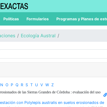
Políticas
Formularios
Programas y Planes de est
aciones
Ecología Austral
N
O
P
Q
R
S
T
U
V
W
Z
 erosionados de las Sierras Grandes de Córdoba : evaluación del uso
restación con Polylepis australis en suelos erosionados de