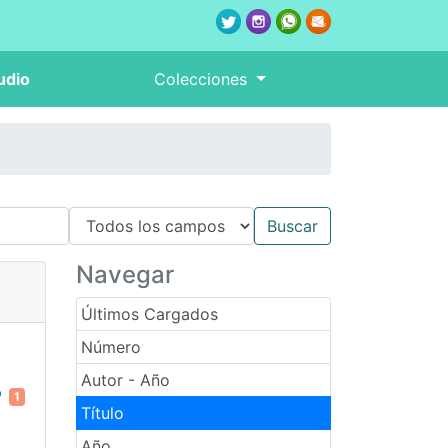
udio
Colecciones
Navegar
Últimos Cargados
Número
Autor - Año
1
Título
Año