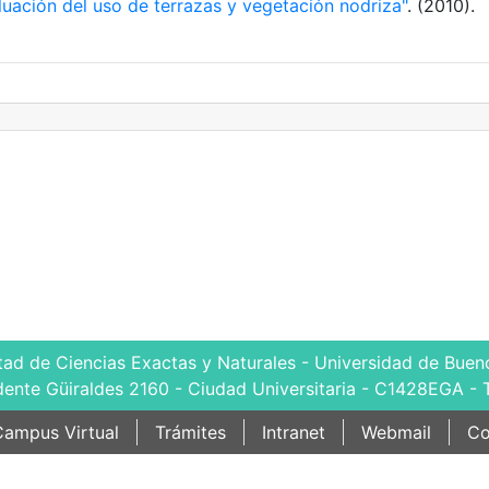
luación del uso de terrazas y vegetación nodriza"
. (2010).
tad de Ciencias Exactas y Naturales - Universidad de Bueno
dente Güiraldes 2160 - Ciudad Universitaria - C1428EGA - 
ampus Virtual
Trámites
Intranet
Webmail
Co