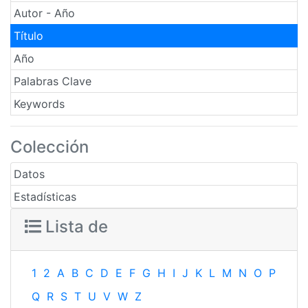
Autor - Año
Título
Año
Palabras Clave
Keywords
Colección
Datos
Estadísticas
Lista de
1
2
A
B
C
D
E
F
G
H
I
J
K
L
M
N
O
P
Q
R
S
T
U
V
W
Z