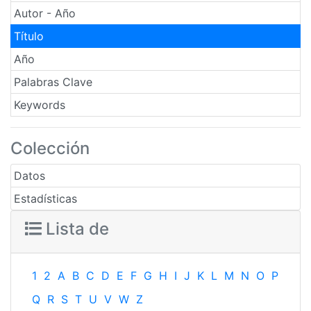
Autor - Año
Título
Año
Palabras Clave
Keywords
Colección
Datos
Estadísticas
Lista de
1
2
A
B
C
D
E
F
G
H
I
J
K
L
M
N
O
P
Q
R
S
T
U
V
W
Z