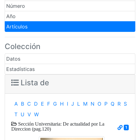
Número
Año
Artículos
Colección
Datos
Estadísticas
Lista de
A
B
C
D
E
F
G
H
I
J
L
M
N
O
P
Q
R
S
T
U
V
W
Sección Universitaria: De actualidad por La
1
Direccion (pag.120)