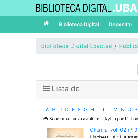
Biblioteca Digital
Depositar
Biblioteca Digital Exactas
Public
Lista de
A
B
C
D
E
F
G
H
I
J
L
M
N
O
P
Sobre una nueva asfaltita: la kylita por E. Lo
Chemia, vol. 02 nº 0
Lischetti, A.; Hauman,