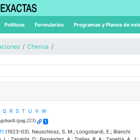
Políticas
Formularios
Programas y Planes de est
aciones
Chemia
Q
R
S
T
U
V
W
ngobardi (pag.223)
1
11
(1923-03). Neuschlosz, S. M.; Longobardi, E.; Bianchi
 L.; Zanalda, D.; Fernandez, A.; Trelles, R. A.; Zanetta, A. J.;