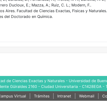
rrero Ducloux, E.; Mazza, A.; Ruiz, C. L.; Modern, F..
s Aires. Facultad de Ciencias Exactas, Fisicas y Naturales.
es del Doctorado en Química.
tad de Ciencias Exactas y Naturales - Universidad de Bueno
dente Güiraldes 2160 - Ciudad Universitaria - C1428EGA - 
ampus Virtual
Trámites
Intranet
Webmail
Co