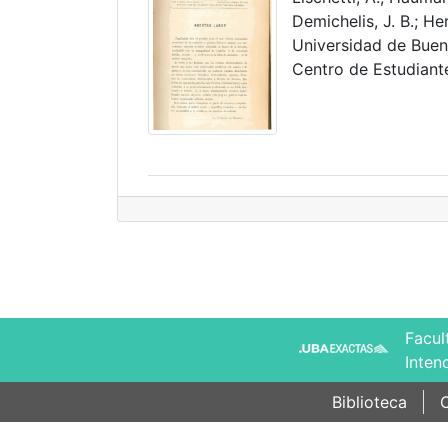
Demichelis, J. B.; He
Universidad de Bueno
Centro de Estudiant
Facul
Inten
Biblioteca
C