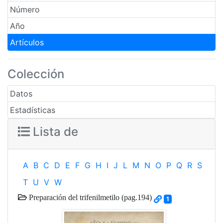
Número
Año
Artículos
Colección
Datos
Estadísticas
Lista de
A
B
C
D
E
F
G
H
I
J
L
M
N
O
P
Q
R
S
T
U
V
W
Preparación del trifenilmetilo (pag.194)
1