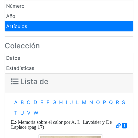
Número
Año
Artículos
Colección
Datos
Estadísticas
Lista de
A
B
C
D
E
F
G
H
I
J
L
M
N
O
P
Q
R
S
T
U
V
W
Memoria sobre el calor por A. L. Lavoisier y De
1
Laplace (pag.17)