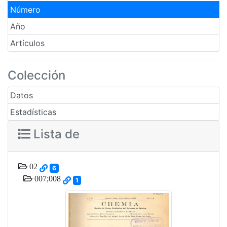
Número
Año
Artículos
Colección
Datos
Estadísticas
Lista de
02
6
007;008
1