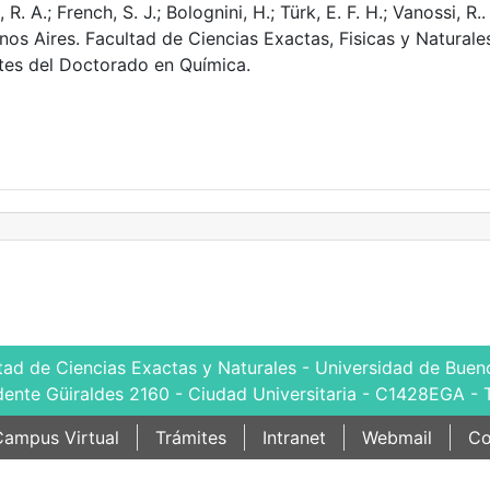
, R. A.; French, S. J.; Bolognini, H.; Türk, E. F. H.; Vanossi, R..
os Aires. Facultad de Ciencias Exactas, Fisicas y Naturale
tes del Doctorado en Química.
tad de Ciencias Exactas y Naturales - Universidad de Bueno
dente Güiraldes 2160 - Ciudad Universitaria - C1428EGA - 
ampus Virtual
Trámites
Intranet
Webmail
Co