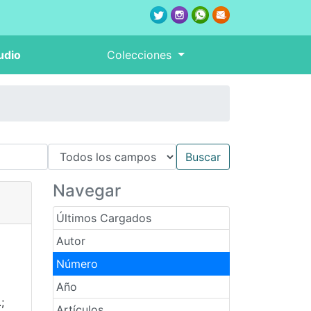
udio
Colecciones
Navegar
Últimos Cargados
Autor
Número
Año
;
Artículos