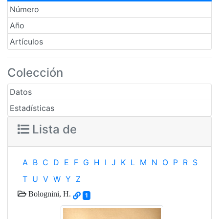
Número
Año
Artículos
Colección
Datos
Estadísticas
Lista de
A
B
C
D
E
F
G
H
I
J
K
L
M
N
O
P
R
S
T
U
V
W
Y
Z
Bolognini, H.
1