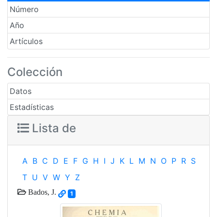
Número
Año
Artículos
Colección
Datos
Estadísticas
Lista de
A
B
C
D
E
F
G
H
I
J
K
L
M
N
O
P
R
S
T
U
V
W
Y
Z
Bados, J.
1