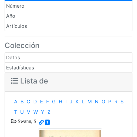
Número
Año
Artículos
Colección
Datos
Estadísticas
Lista de
A
B
C
D
E
F
G
H
I
J
K
L
M
N
O
P
R
S
T
U
V
W
Y
Z
Swann, S.
1