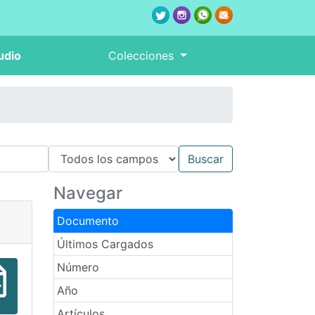
udio
Colecciones
Navegar
Documento
Últimos Cargados
Número
Año
Artículos