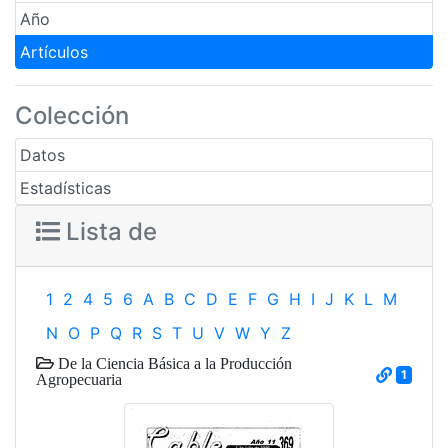
Año
Artículos
Colección
Datos
Estadísticas
Lista de
1
2
4
5
6
A
B
C
D
E
F
G
H
I
J
K
L
M
N
O
P
Q
R
S
T
U
V
W
Y
Z
De la Ciencia Básica a la Producción
1
Agropecuaria