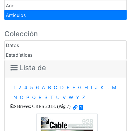
Año
Artículos
Colección
Datos
Estadísticas
Lista de
1
2
4
5
6
A
B
C
D
E
F
G
H
I
J
K
L
M
N
O
P
Q
R
S
T
U
V
W
Y
Z
Breves: CRES 2018. (Pág 7).
1