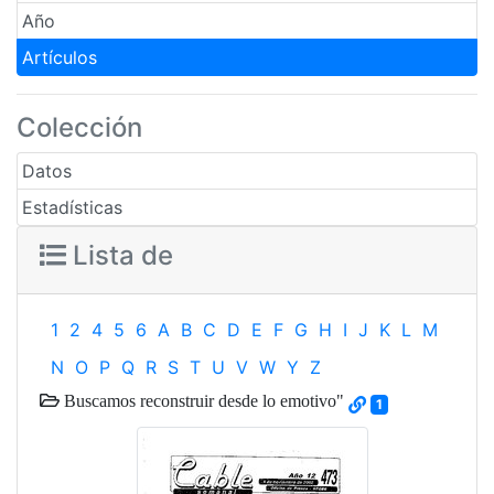
Año
Artículos
Colección
Datos
Estadísticas
Lista de
1
2
4
5
6
A
B
C
D
E
F
G
H
I
J
K
L
M
N
O
P
Q
R
S
T
U
V
W
Y
Z
Buscamos reconstruir desde lo emotivo"
1