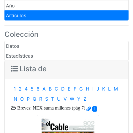
Año
Artículos
Colección
Datos
Estadísticas
Lista de
1
2
4
5
6
A
B
C
D
E
F
G
H
I
J
K
L
M
N
O
P
Q
R
S
T
U
V
W
Y
Z
Breves: NEX suma millones (pág 7)
1