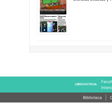
Facul
Inten
Biblioteca
C