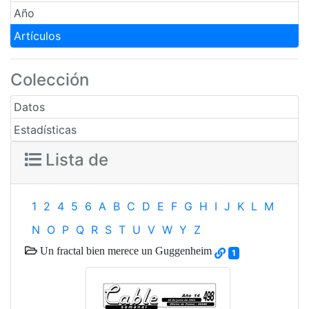
Año
Artículos
Colección
Datos
Estadísticas
Lista de
1
2
4
5
6
A
B
C
D
E
F
G
H
I
J
K
L
M
N
O
P
Q
R
S
T
U
V
W
Y
Z
Un fractal bien merece un Guggenheim
1