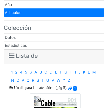
Año
Artículos
Colección
Datos
Estadísticas
Lista de
1
2
4
5
6
A
B
C
D
E
F
G
H
I
J
K
L
M
N
O
P
Q
R
S
T
U
V
W
Y
Z
Un día para la matemática. (pág 5).
1