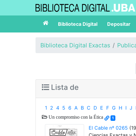
Biblioteca Digital
Depositar
Biblioteca Digital Exactas
Public
Lista de
1
2
4
5
6
A
B
C
D
E
F
G
H
I
J
Un compromiso con la Ética
1
El Cable nº 0265
(19
Ciencias Exactas y 