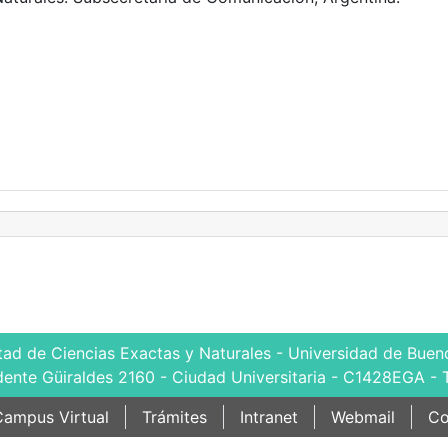
tad de Ciencias Exactas y Naturales - Universidad de Bueno
dente Güiraldes 2160 - Ciudad Universitaria - C1428EGA - 
ampus Virtual
Trámites
Intranet
Webmail
Co