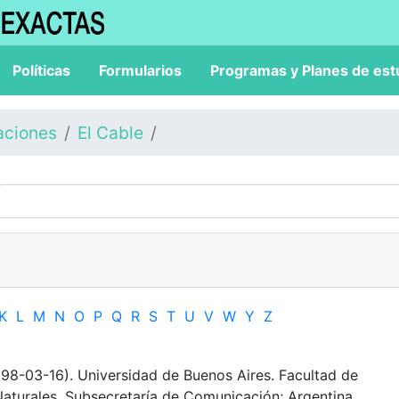
Políticas
Formularios
Programas y Planes de est
aciones
El Cable
K
L
M
N
O
P
Q
R
S
T
U
V
W
Y
Z
98-03-16). Universidad de Buenos Aires. Facultad de
Naturales. Subsecretaría de Comunicación; Argentina.