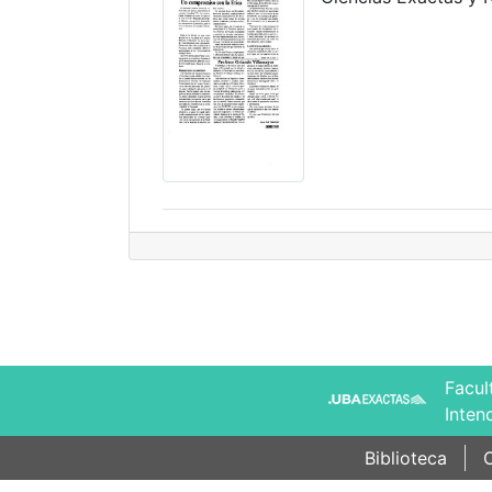
Facul
Inten
Biblioteca
C