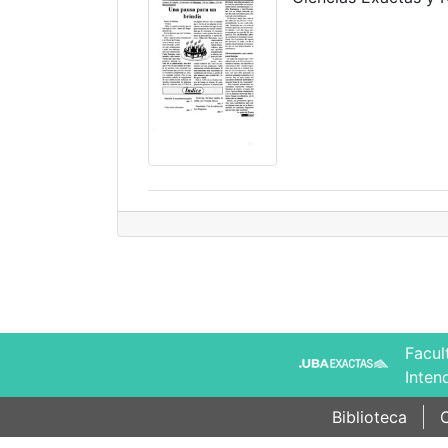
Facul
Inten
Biblioteca
C