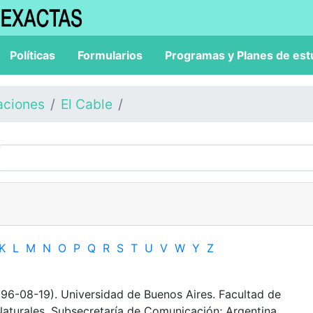
Políticas
Formularios
Programas y Planes de est
aciones
El Cable
K
L
M
N
O
P
Q
R
S
T
U
V
W
Y
Z
96-08-19). Universidad de Buenos Aires. Facultad de
Naturales. Subsecretaría de Comunicación; Argentina.