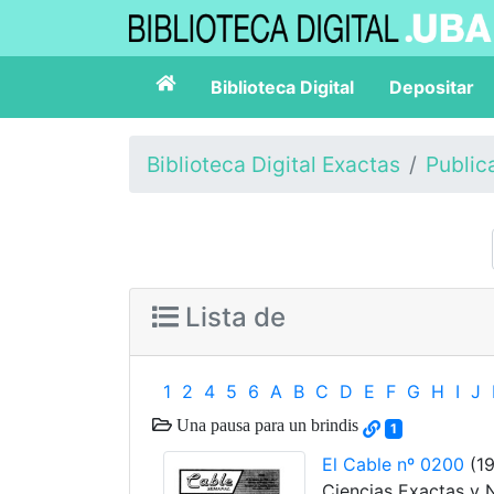
Biblioteca Digital
Depositar
Biblioteca Digital Exactas
Public
Lista de
1
2
4
5
6
A
B
C
D
E
F
G
H
I
J
Una pausa para un brindis
1
El Cable nº 0200
(19
Ciencias Exactas y 