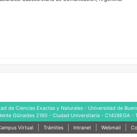
tad de Ciencias Exactas y Naturales - Universidad de Bueno
dente Güiraldes 2160 - Ciudad Universitaria - C1428EGA - 
ampus Virtual
Trámites
Intranet
Webmail
Co