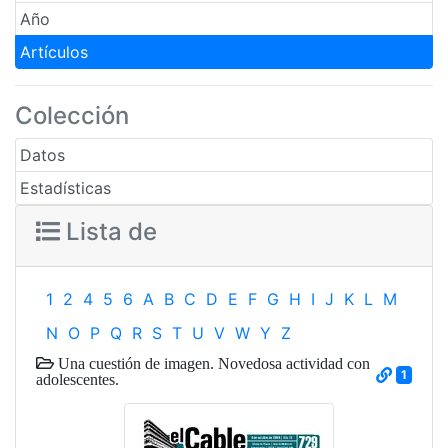
Año
Artículos
Colección
Datos
Estadísticas
Lista de
1
2
4
5
6
A
B
C
D
E
F
G
H
I
J
K
L
M
N
O
P
Q
R
S
T
U
V
W
Y
Z
Una cuestión de imagen. Novedosa actividad con
1
adolescentes.