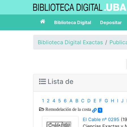
Biblioteca Digital
Depositar
Biblioteca Digital Exactas
Public
Lista de
1
2
4
5
6
A
B
C
D
E
F
G
H
I
J
Remodelación de la costa
1
El Cable nº 0295
(19
Ciencias Exactas y 