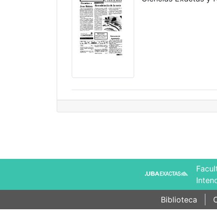
Facul
Inten
Biblioteca
C