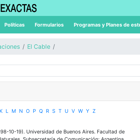
Políticas
Formularios
Programas y Planes de est
aciones
El Cable
K
L
M
N
O
P
Q
R
S
T
U
V
W
Y
Z
98-10-19). Universidad de Buenos Aires. Facultad de
Naturales. Subsecretaría de Comunicación; Argentina.