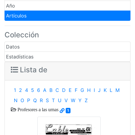
Año
Artículos
Colección
Datos
Estadísticas
Lista de
1
2
4
5
6
A
B
C
D
E
F
G
H
I
J
K
L
M
N
O
P
Q
R
S
T
U
V
W
Y
Z
Profesores a las urnas
1