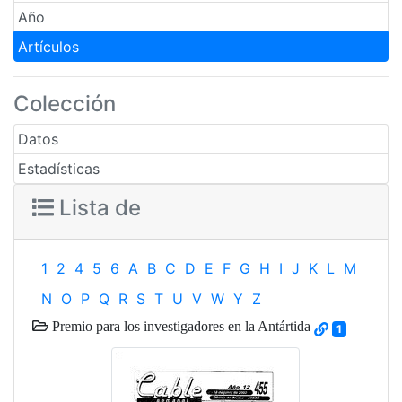
Año
Artículos
Colección
Datos
Estadísticas
Lista de
1
2
4
5
6
A
B
C
D
E
F
G
H
I
J
K
L
M
N
O
P
Q
R
S
T
U
V
W
Y
Z
Premio para los investigadores en la Antártida
1