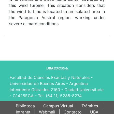
this wind turbine. This situation considers that
the wind turbine is located in an isolated area in
the Patagonia Austral region, working under
severe climate conditions
Facultad de Ciencias Exactas y Naturales -
Universidad de Buenos Aires - Argentina
Intendente Güiraldes 2160 - Ciudad Universitaria
- C1428EGA - Tel. (54 11) 5285-8274
Biblioteca
Campus Virtual
Trámites
Intranet
Webmail
Contacto
UBA