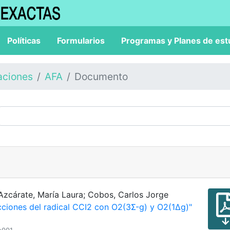
Políticas
Formularios
Programas y Planes de est
aciones
AFA
Documento
Azcárate, María Laura; Cobos, Carlos Jorge
cciones del radical CCI2 con O2(3Σ-g) y O2(1Δg)"