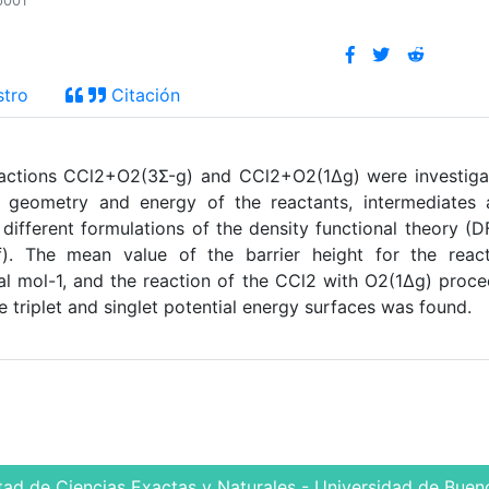
p001
stro
Citación
reactions CCl2+O2(3Σ-g) and CCl2+O2(1Δg) were investig
e geometry and energy of the reactants, intermediates 
ifferent formulations of the density functional theory (D
f). The mean value of the barrier height for the react
al mol-1, and the reaction of the CCl2 with O2(1Δg) proc
he triplet and singlet potential energy surfaces was found.
tad de Ciencias Exactas y Naturales - Universidad de Bueno