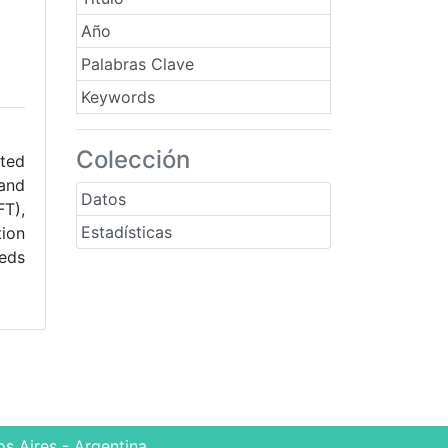
Año
Palabras Clave
Keywords
Colección
ated
and
Datos
FT),
Estadísticas
ion
eeds
s Aires - Argentina