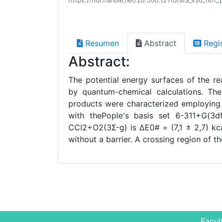
https://hdl.handle.net/20.500.12110/afa_v30_n01_
Resumen
Abstract
Regi
Abstract:
The potential energy surfaces of the 
by quantum-chemical calculations. Th
products were characterized employing d
with thePople's basis set 6-311+G(3d
CCl2+O2(3Σ-g) is ΔΕ0# = (7,1 ± 2,7) kc
without a barrier. A crossing region of t
Facul