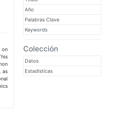
Año
Palabras Clave
Keywords
Colección
d on
This
Datos
mmon
Estadísticas
, as
onal
mics