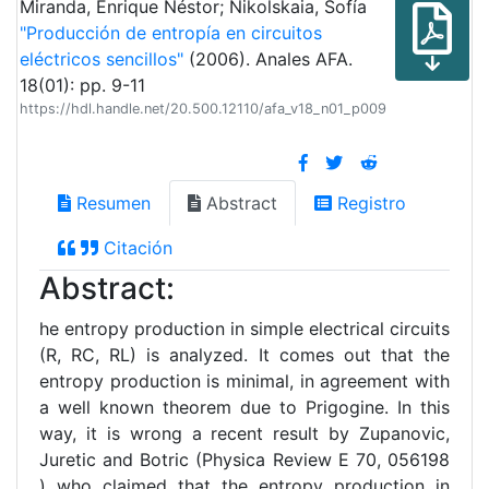
Miranda, Enrique Néstor; Nikolskaia, Sofía
"Producción de entropía en circuitos
eléctricos sencillos"
(2006). Anales AFA.
18(01): pp. 9-11
https://hdl.handle.net/20.500.12110/afa_v18_n01_p009
Resumen
Abstract
Registro
Citación
Abstract:
he entropy production in simple electrical circuits
(R, RC, RL) is analyzed. It comes out that the
entropy production is minimal, in agreement with
a well known theorem due to Prigogine. In this
way, it is wrong a recent result by Zupanovic,
Juretic and Botric (Physica Review E 70, 056198
) who claimed that the entropy production in