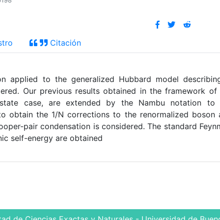
p198
stro
Citación
on applied to the generalized Hubbard model describin
ered. Our previous results obtained in the framework of
-state case, are extended by the Nambu notation to 
to obtain the 1/N corrections to the renormalized boson
ooper-pair condensation is considered. The standard Fey
ic self-energy are obtained
tad de Ciencias Exactas y Naturales - Universidad de Bueno