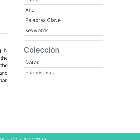
Año
Palabras Clave
Keywords
Colección
g N
 the
Datos
the
Estadísticas
 and
nman
s Aires - Argentina