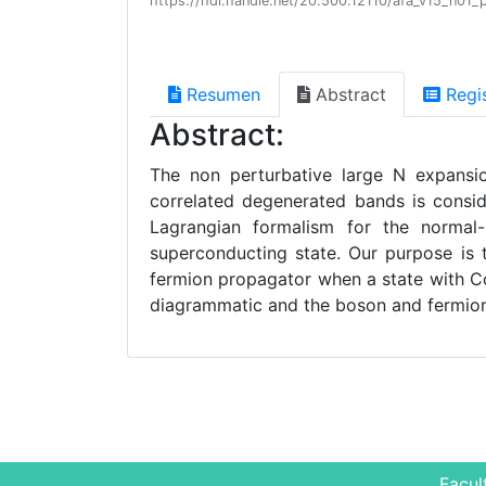
https://hdl.handle.net/20.500.12110/afa_v15_n01_
Resumen
Abstract
Regi
Abstract:
The non perturbative large N expansi
correlated degenerated bands is consid
Lagrangian formalism for the normal
superconducting state. Our purpose is 
fermion propagator when a state with C
diagrammatic and the boson and fermion
Facul